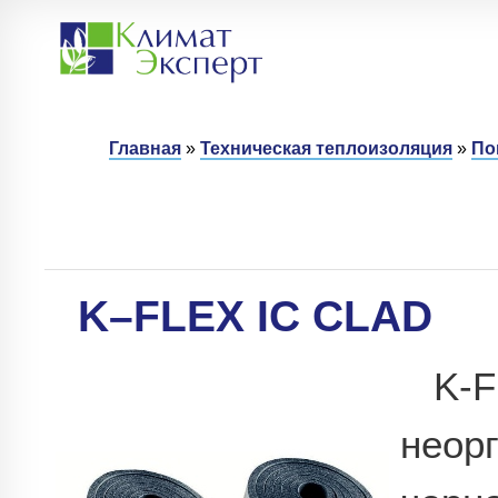
Главная
»
Техническая теплоизоляция
»
По
K–FLEX IC CLAD
K-
неор