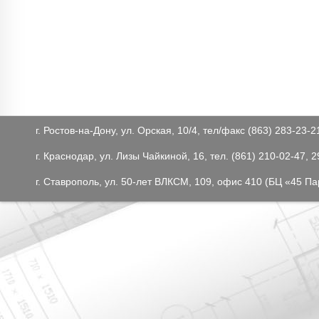
г. Ростов-на-Дону, ул. Орская, 10/4, тел/факс (863) 283-23-2
г. Краснодар, ул. Лизы Чайкиной, 16, тел. (861) 210-02-47, 
г. Ставрополь, ул. 50-лет ВЛКСМ, 109, офис 410 (БЦ «45 Па